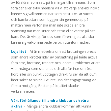
av föräldrar som satt på träningar tillsammans. Som
förälder eller aktiv medlem vill vi att varje enskild individ
känner sig välkommen när som helst. Det är vuxen-
och barnbrottare som bygger sin gemenskap på
mattan men varför ska man inte skapa en bra
stämning när man sitter och tittar eller väntar på sitt
barn. Det är viktigt för oss som förening att alla ska
känna sig välkomna både på och utanför mattan.
Lojalitet
– Vi är medvetna om att brottningen precis
som andra idrotter lider av omsättning på både aktiva
föräldrar, brottare, tränare och ledare. Problemet är att
vi är många som ska enas och alla får inte sin röst
hörd eller sin punkt upptagen direkt. Vi ser då att du/ni
låter saker ta sin tid. Ge inte upp ditt engagemang vid
första motgång. Bristen på lojalitet skadar
verksamheten.
Vårt förhållande till andra klubbar och våra
aktiva
– Många andra klubbar kommer att kunna