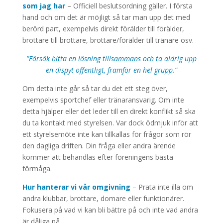
som jag har
– Officiell beslutsordning gäller. I första
hand och om det är möjligt så tar man upp det med
berörd part, exempelvis direkt förälder till förälder,
brottare till brottare, brottare/förälder till tränare osv.
”Försök hitta en lösning tillsammans och ta aldrig upp
en dispyt offentligt, framför en hel grupp.”
Om detta inte går så tar du det ett steg över,
exempelvis sportchef eller tränaransvarig. Om inte
detta hjälper eller det leder till en direkt konflikt så ska
du ta kontakt med styrelsen. Var dock ödmjuk inför att
ett styrelsemöte inte kan tillkallas för frågor som rör
den dagliga driften. Din fråga eller andra ärende
kommer att behandlas efter föreningens bästa
förmåga.
Hur hanterar vi vår omgivning
– Prata inte illa om
andra klubbar, brottare, domare eller funktionärer.
Fokusera på vad vi kan bli bättre på och inte vad andra
är dåliga på.