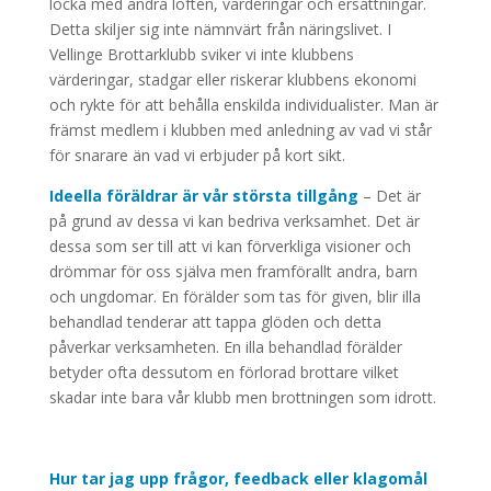
locka med andra löften, värderingar och ersättningar.
Detta skiljer sig inte nämnvärt från näringslivet. I
Vellinge Brottarklubb sviker vi inte klubbens
värderingar, stadgar eller riskerar klubbens ekonomi
och rykte för att behålla enskilda individualister. Man är
främst medlem i klubben med anledning av vad vi står
för snarare än vad vi erbjuder på kort sikt.
Ideella föräldrar är vår största tillgång
– Det är
på grund av dessa vi kan bedriva verksamhet. Det är
dessa som ser till att vi kan förverkliga visioner och
drömmar för oss själva men framförallt andra, barn
och ungdomar. En förälder som tas för given, blir illa
behandlad tenderar att tappa glöden och detta
påverkar verksamheten. En illa behandlad förälder
betyder ofta dessutom en förlorad brottare vilket
skadar inte bara vår klubb men brottningen som idrott.
Hur tar jag upp frågor, feedback eller klagomål